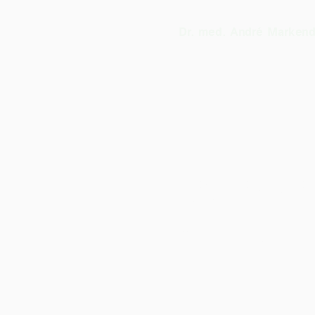
Dr. med. André Markend
Damit Sie wi
Facharztpraxis f