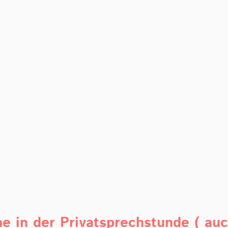
Montag
07:00
–
12:00
14:00
–
18:00
Dienstag
07:00
–
12:00
13:00
–
16:00
Mittwoch
07:00
–
12:00
Donnerstag
07:00
–
12:00
13:30
–
17:00
Fr
–
So
Geschlossen
ne in der Privatsprechstunde ( auc