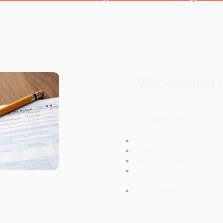
Wichtige I
Bitte bringen Sie mit:
Chipkarte
Überweisung
Medikamentenplan
Arztbriefe und
Krankenhausberichte
Röntgenbefunde