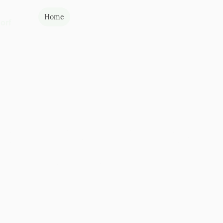
Home
Leistungen und Schwerpunkte
Praxis
orf
Impressum
eder entspannt durchat
ür Pneumologie, Allergologie u